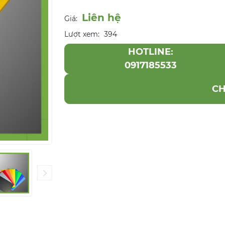
Liên hệ
Giá:
Lượt xem:
394
HOTLINE:
0917185533
CH