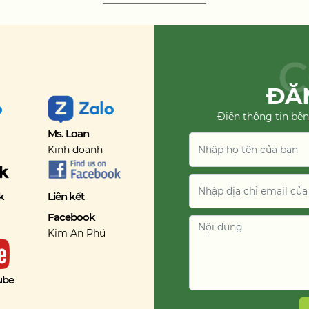
C
ĐĂN
Điền thông tin bên
Ms. Loan
Kinh doanh
k
Liên kết
Facebook
Kim An Phú
ube