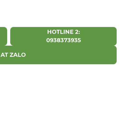
HOTLINE 2:
0938373935
AT ZALO