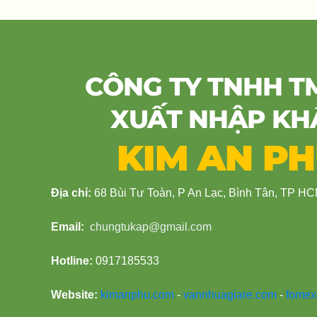
CÔNG TY TNHH T
XUẤT NHẬP KH
KIM AN P
Địa chỉ:
68 Bùi Tư Toàn, P An Lạc, Bình Tân, TP H
Email:
chungtukap@gmail.com
Hotline:
0917185533
Website:
kimanphu.com
-
vannhuagiare.com
-
fomex