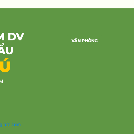
M DV
VĂN PHÒNG
ẨU
HÚ
CM
giare.com