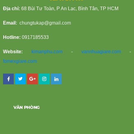
Địa chỉ:
68 Bùi Tư Toàn, P An Lạc, Bình Tân, TP HCM
Email:
chungtukap@gmail.com
Hotline:
0917185533
Website:
kimanphu.com
-
vannhuagiare.com
-
fomexgiare.com
VĂN PHÒNG