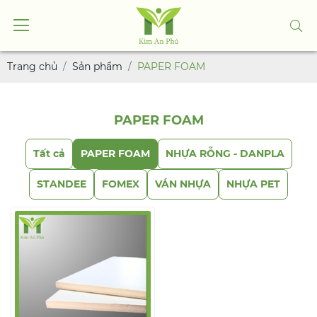
Trang chủ
Sản phẩm
PAPER FOAM
PAPER FOAM
Tất cả
PAPER FOAM
NHỰA RỖNG - DANPLA
STANDEE
FOMEX
VÁN NHỰA
NHỰA PET