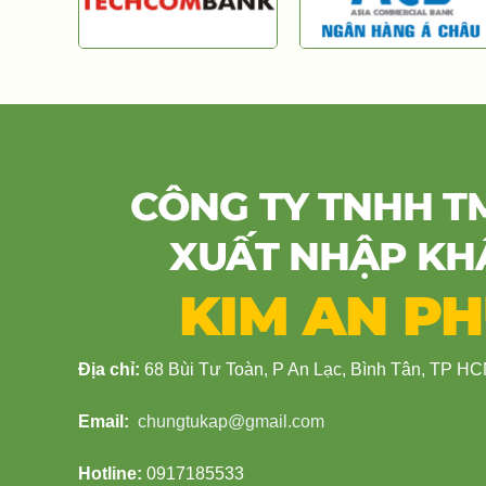
CÔNG TY TNHH T
XUẤT NHẬP KH
KIM AN P
Địa chỉ:
68 Bùi Tư Toàn, P An Lạc, Bình Tân, TP H
Email:
chungtukap@gmail.com
Hotline:
0917185533