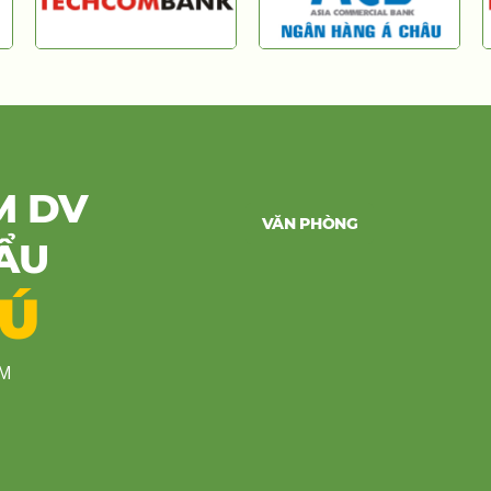
M DV
VĂN PHÒNG
ẨU
HÚ
CM