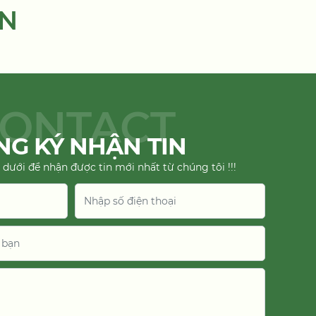
ẾN
ONTACT
G KÝ NHẬN TIN
 dưới để nhận được tin mới nhất từ chúng tôi !!!