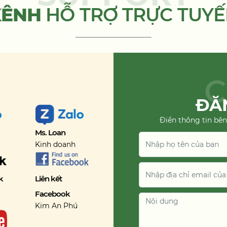
KÊNH
HỖ TRỢ TRỰC TUY
C
ĐĂN
Điền thông tin bên
Ms. Loan
Kinh doanh
k
Liên kết
Facebook
Kim An Phú