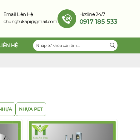
Email Liên Hệ
Hotline 24/7
0917 185 533
chungtukap@gmail.com
LIÊN HỆ
NHỰA
NHỰA PET