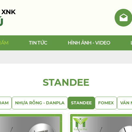
HẨM
TIN TỨC
HÌNH ẢNH - VIDEO
STANDEE
OAM
NHỰA RỖNG - DANPLA
STANDEE
FOMEX
VÁN 