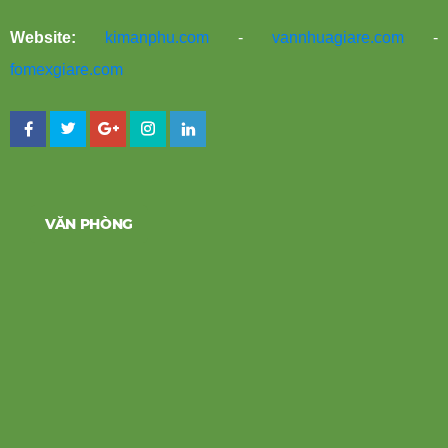
Website:
kimanphu.com
-
vannhuagiare.com
-
fomexgiare.com
VĂN PHÒNG