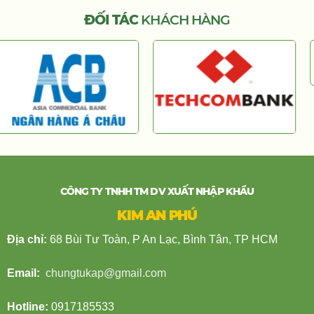
ĐỐI TÁC
KHÁCH HÀNG
CÔNG TY TNHH TM DV XUẤT NHẬP KHẨU
KIM AN PHÚ
Địa chỉ:
68 Bùi Tư Toàn, P An Lạc, Bình Tân, TP HCM
Email:
chungtukap@gmail.com
Hotline:
0917185533