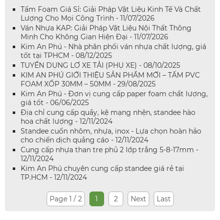
Tấm Foam Giá Sỉ: Giải Pháp Vật Liệu Kinh Tế Và Chất
Lượng Cho Mọi Công Trình - 11/07/2026
Ván Nhựa KAP: Giải Pháp Vật Liệu Nội Thất Thông
Minh Cho Không Gian Hiện Đại - 11/07/2026
Kim An Phú - Nhà phân phối ván nhựa chất lượng, giá
tốt tại TPHCM - 08/12/2025
TUYỂN DỤNG LƠ XE TẢI (PHỤ XE) - 08/10/2025
KIM AN PHÚ GIỚI THIỆU SẢN PHẨM MỚI – TẤM PVC
FOAM XỐP 30MM – 50MM - 29/08/2025
Kim An Phú - Đơn vị cung cấp paper foam chất lượng,
giá tốt - 06/06/2025
Địa chỉ cung cấp quầy, kệ mạng nhện, standee hào
hoa chất lượng - 12/11/2024
Standee cuốn nhôm, nhựa, inox - Lựa chọn hoàn hảo
cho chiến dịch quảng cáo - 12/11/2024
Cung cấp nhựa than tre phủ 2 lớp trắng 5-8-17mm -
12/11/2024
Kim An Phú chuyên cung cấp standee giá rẻ tại
TP.HCM - 12/11/2024
Page 1 / 2
1
2
Next
Last